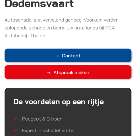
Dedemsvaart
Autoschade is al vervelend genoeg. Voorkom verder
oplopende schade en breng uw auto langs bij PCA
Autobedrijf Thalen
Contact
Afspraak maken
De voordelen op een rijtje
Peugeot & Citroën
Expert in schadeherstel