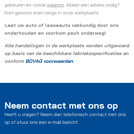
gebeuren en vooral
waarom
. Alleen een advies nodig?
Kom gewoon even langs in onze werkplaats.
Laat uw auto of leaseauto vakkundig door ons
onderhouden en voorkom pech onderweg!
Alle handelingen in de werkplaats worden uitgevoerd
op basis van de beschikbare fabrieksspecificaties en
conform
BOVAG voorwaarden
.
Neem contact met ons op
Heeft u vragen? Neem dan telefonisch contact met ons
op of stuur ons een e-mail bericht.