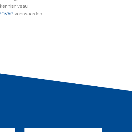
 kennisniveau
BOVAG
voorwaarden.