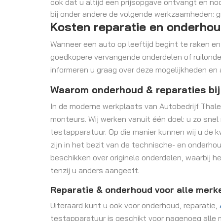
ook dat u altijd een prijsopgave ontvangt en n
bij onder andere de volgende werkzaamheden: gro
Kosten reparatie en onderhou
Wanneer een auto op leeftijd begint te raken e
goedkopere vervangende onderdelen of ruilonder
informeren u graag over deze mogelijkheden en 
Waarom onderhoud & reparaties bi
In de moderne werkplaats van Autobedrijf Thal
monteurs. Wij werken vanuit één doel: u zo sne
testapparatuur. Op die manier kunnen wij u de k
zijn in het bezit van de technische- en onderho
beschikken over originele onderdelen, waarbij h
tenzij u anders aangeeft.
Reparatie & onderhoud voor alle merk
Uiteraard kunt u ook voor onderhoud, reparatie,
testapparatuur is geschikt voor nagenoeg alle 