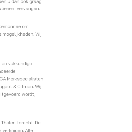
lpen u dan ook graag
utieriem vervangen.
portemonnee om
e mogelijkheden. Wij
n en vakkundige
anceerde
 PCA Merkspecialisten
ugeot & Citroën. Wij
uitgevoerd wordt,
 Thalen terecht. De
verkrijgen. Alle