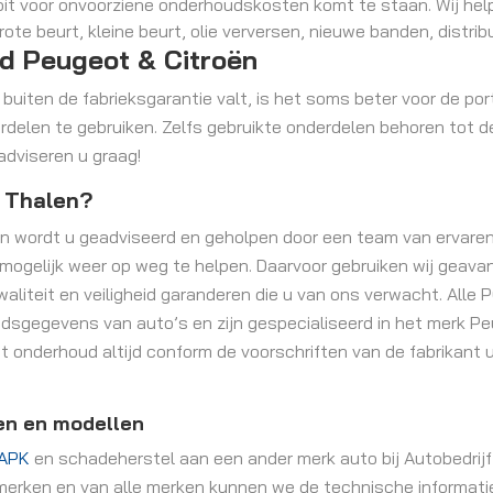
ooit voor onvoorziene onderhoudskosten komt te staan. Wij he
te beurt, kleine beurt, olie verversen, nieuwe banden, distrib
d Peugeot & Citroën
n buiten de fabrieksgarantie valt, is het soms beter voor de 
delen te gebruiken. Zelfs gebruikte onderdelen behoren tot d
adviseren u graag!
j Thalen?
en wordt u geadviseerd en geholpen door een team van ervare
l mogelijk weer op weg te helpen. Daarvoor gebruiken wij geav
waliteit en veiligheid garanderen die u van ons verwacht. Alle
udsgegevens van auto’s en zijn gespecialiseerd in het merk Pe
et onderhoud altijd conform de voorschriften van de fabrikant 
en en modellen
APK
en schadeherstel aan een ander merk auto bij Autobedrijf
merken en van alle merken kunnen we de technische informatie 